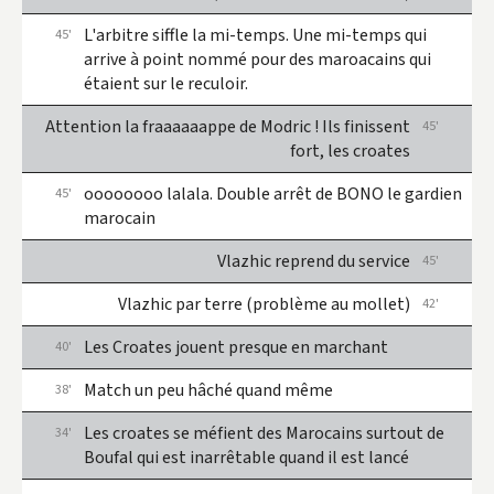
L'arbitre siffle la mi-temps. Une mi-temps qui
45'
arrive à point nommé pour des maroacains qui
étaient sur le reculoir.
Attention la fraaaaaappe de Modric ! Ils finissent
45'
fort, les croates
oooooooo lalala. Double arrêt de BONO le gardien
45'
marocain
Vlazhic reprend du service
45'
Vlazhic par terre (problème au mollet)
42'
Les Croates jouent presque en marchant
40'
Match un peu hâché quand même
38'
Les croates se méfient des Marocains surtout de
34'
Boufal qui est inarrêtable quand il est lancé