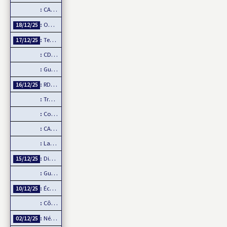
CAN 2025 : Le Maroc démarre fort sa CAN
Ousmane SONKO : Fanon comme boussole de la souveraineté…
18/12/25
Tensions entre Washington et Pretoria sur fond de…
17/12/25
CDM 2026 : Trump interdit les supporters sénégalais…
Guinée : Un projet minier américain défie l’influence chinoise
RDC : le M23 annonce un retrait d’Uvira, mais…
16/12/25
Trump cherche-t-il à se payer la tête de la BBC ?
Connectivité totale Dakar-AIBD avec le TER : L’APIX annonce…
CAN 2025 : Ilay CAMARA forfait, Mamadou Lamine CAMARA…
La Coupe d’Afrique des Nations, un événement de plus en plus…
Diffusion intégrale de la CAN 2025 par Sportdigital Fußball, le…
15/12/25
Guinée-Bissau : la CEDEAO rejette la transition militaire
Échange de titres et d’espèces : L’UMOA comble son retard
10/12/25
Côte d’Ivoire – Burkina Faso : Reprise du dialogue
Négociations de paix en Ukraine : L’Europe mise de côté
02/12/25