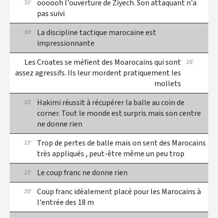
oooooh l'ouverture de Ziyech. Son attaquant n'a
32'
pas suivi
La discipline tactique marocaine est
30'
impressionnante
Les Croates se méfient des Moarocains qui sont
26'
assez agressifs. Ils leur mordent pratiquement les
mollets
Hakimi réussit à récupérer la balle au coin de
25'
corner. Tout le monde est surpris mais son centre
ne donne rien
Trop de pertes de balle mais on sent des Marocains
23'
très appliqués , peut-être même un peu trop
Le coup franc ne donne rien
21'
Coup franc idéalement placé pour les Marocains à
20'
l'entrée des 18 m