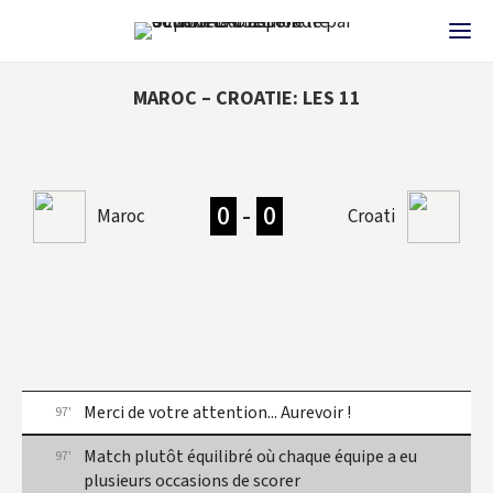
MAROC – CROATIE: LES 11
0
-
0
Maroc
Croatie
Merci de votre attention... Aurevoir !
97'
Match plutôt équilibré où chaque équipe a eu
97'
plusieurs occasions de scorer