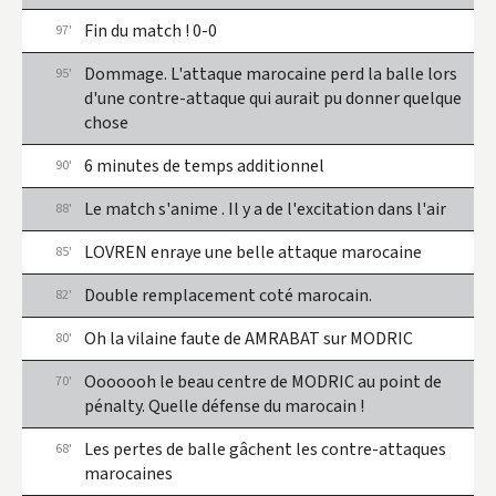
Fin du match ! 0-0
97'
Dommage. L'attaque marocaine perd la balle lors
95'
d'une contre-attaque qui aurait pu donner quelque
chose
6 minutes de temps additionnel
90'
Le match s'anime . Il y a de l'excitation dans l'air
88'
LOVREN enraye une belle attaque marocaine
85'
Double remplacement coté marocain.
82'
Oh la vilaine faute de AMRABAT sur MODRIC
80'
Ooooooh le beau centre de MODRIC au point de
70'
pénalty. Quelle défense du marocain !
Les pertes de balle gâchent les contre-attaques
68'
marocaines