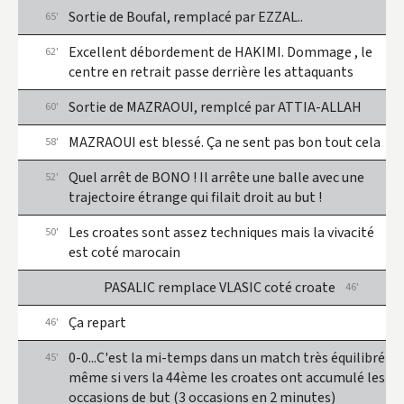
Sortie de Boufal, remplacé par EZZAL..
65'
Excellent débordement de HAKIMI. Dommage , le
62'
centre en retrait passe derrière les attaquants
Sortie de MAZRAOUI, remplcé par ATTIA-ALLAH
60'
MAZRAOUI est blessé. Ça ne sent pas bon tout cela
58'
Quel arrêt de BONO ! Il arrête une balle avec une
52'
trajectoire étrange qui filait droit au but !
Les croates sont assez techniques mais la vivacité
50'
est coté marocain
PASALIC remplace VLASIC coté croate
46'
Ça repart
46'
0-0...C'est la mi-temps dans un match très équilibré
45'
même si vers la 44ème les croates ont accumulé les
occasions de but (3 occasions en 2 minutes)