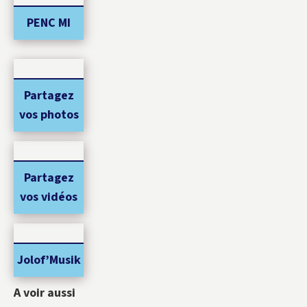
PENC MI
Partagez
vos photos
Partagez
vos vidéos
Jolof’Musik
A voir aussi