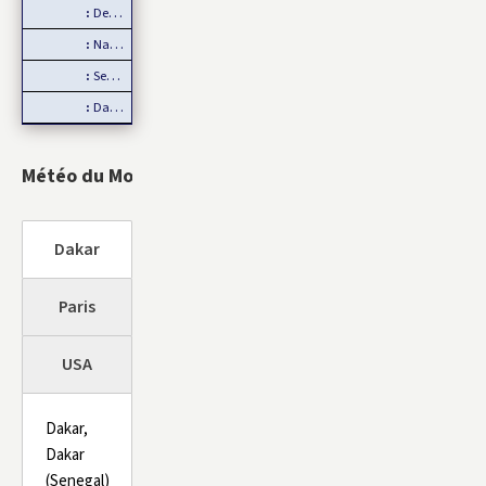
Devant les menaces de la Chine, Taïwan joue la carte de…
Natalité : Les Français font moins d’enfants
Service Militaire Volontaire en France : Des nouveautés en 2025
Date de libération des internationaux pour la CAN 2025 : Rumeur ou…
Météo du Monde
Dakar
Paris
USA
Dakar,
Dakar
(Senegal)