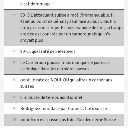
c'est dommage !
90+5 L'attaquant suisse a raté l'immanquable. Il
90'
était au point de pénalty seul face au but vide. Il a
trop pris son temps. Et puis manque de bol, sa frappe
croisée est contrée par un camerounais qui n'y
croyait plus
90+5, quel raté de Seferovic !
90'
Le Cameroun pousse mais manque de justesse
90'
technique dans les dernières passes
oooh le raté de NOUHOU qui offre un corner aux
90'
suisses
6 minutes de temps additionnel
90'
Rodriguez remplacé par Comert. Coté suisse
90'
ooooh on est passé pas loin d'un deuxième Suisse
89'