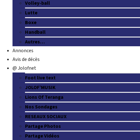
Volley-ball
Lutte
Boxe
Handball
Autres…
Annonces
Avis de décès
@ Jolofnet
Foot live text
JOLOF’MUSIK
Lions Of Teranga
Nos Sondages
RESEAUX SOCIAUX
Partage Photos
Partage Vidéos