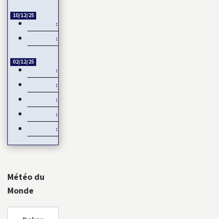
10/12/25
Échange de titres et d’espèces : L’UMOA comble son retard
Côte d’Ivoire – Burkina Faso : Reprise du dialogue
02/12/25
Négociations de paix en Ukraine : L’Europe mise de côté
Devant les menaces de la Chine, Taïwan joue la carte de…
Natalité : Les Français font moins d’enfants
Service Militaire Volontaire en France : Des nouveautés en 20
Date de libération des internationaux pour la CAN 2025 : Ru
Météo du
Monde