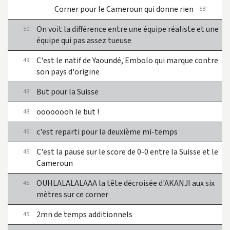
Corner pour le Cameroun qui donne rien
58'
On voit la différence entre une équipe réaliste et une
50'
équipe qui pas assez tueuse
C'est le natif de Yaoundé, Embolo qui marque contre
49'
son pays d'origine
But pour la Suisse
48'
oooooooh le but !
48'
c'est reparti pour la deuxième mi-temps
46'
C'est la pause sur le score de 0-0 entre la Suisse et le
45'
Cameroun
OUHLALALALAAA la tête décroisée d'AKANJI aux six
45'
mètres sur ce corner
2mn de temps additionnels
45'