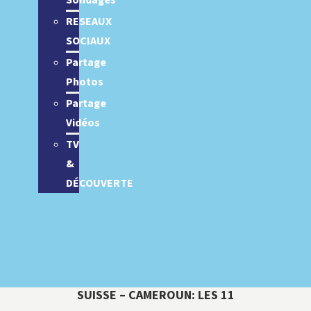
Sondages
RESEAUX
SOCIAUX
Partage
Photos
Partage
Vidéos
TV
&
DÉCOUVERTE
SUISSE – CAMEROUN: LES 11