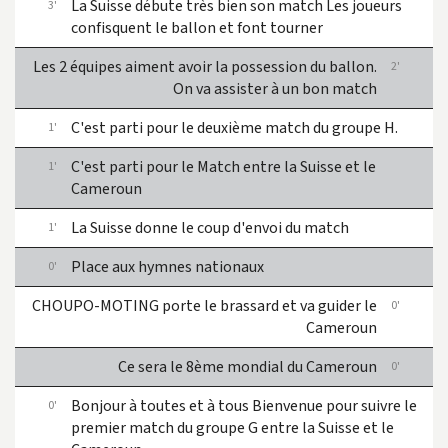
La Suisse débute très bien son match
Les joueurs
3'
confisquent le ballon et font tourner
Les 2 équipes aiment avoir la possession du ballon.
2'
On va assister à un bon match
C'est parti pour le deuxième match du groupe H.
1'
C'est parti pour le Match entre la Suisse et le
1'
Cameroun
La Suisse donne le coup d'envoi du match
1'
Place aux hymnes nationaux
0'
CHOUPO-MOTING porte le brassard et va guider le
0'
Cameroun
Ce sera le 8ème mondial du Cameroun
0'
Bonjour à toutes et à tous
Bienvenue pour suivre le
0'
premier match du groupe G entre la Suisse et le