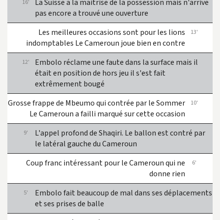
La Suisse a la maitrise de la possession mais n'arrive
16'
pas encore a trouvé une ouverture
Les meilleures occasions sont pour les lions
13'
indomptables
Le Cameroun joue bien en contre
Embolo réclame une faute dans la surface mais il
12'
était en position de hors jeu
il s'est fait
extrêmement bougé
Grosse frappe de Mbeumo qui contrée par le Sommer
10'
Le Cameroun a failli marqué sur cette occasion
L'appel profond de Shaqiri.
Le ballon est contré par
9'
le latéral gauche du Cameroun
Coup franc intéressant pour le Cameroun qui ne
6'
donne rien
Embolo fait beaucoup de mal dans ses déplacements
5'
et ses prises de balle