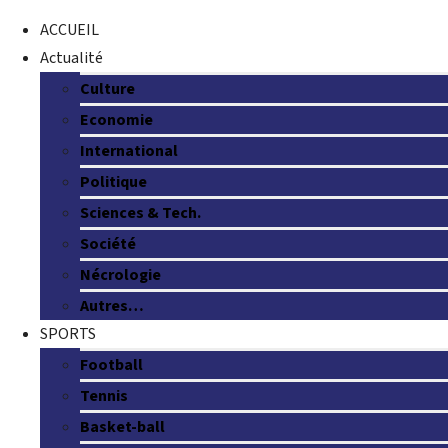
ACCUEIL
Actualité
Culture
Economie
International
Politique
Sciences & Tech.
Société
Nécrologie
Autres…
SPORTS
Football
Tennis
Basket-ball