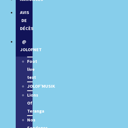
AVIS
DE
DÉCÈS
@
JOLOFNET
Foot
live
text
JOLOF’MUSIK
Lions
Of
Teranga
Nos