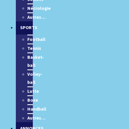
Nécrologie
Autres…
SPORTS
Football
Tennis
Basket-
ball
Volley-
ball
Lutte
Boxe
Handball
Autres…
ANNONCES