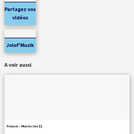
Partagez vos
vidéos
Jolof’Musik
A voir aussi
France – Maroc:les 11