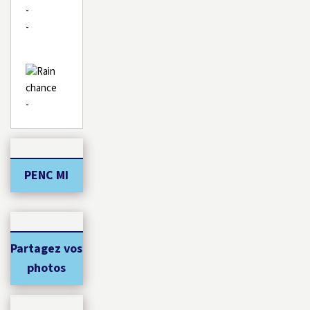
-
-
-
PENC MI
Partagez vos
photos