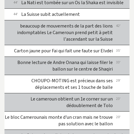
La Nati est tombée sur un Os la
Shaka est invisible
44'
La Suisse subit actuellement
44'
beaucoup de mouvements de la part des lions
42'
indomptables
Le Cameroun prend petit à petit
l'ascendant sur la Suisse
Carton jaune pour Fai qui fait une faute sur Elvdei
35'
Bonne lecture de Andre Onana qui laisse filer le
33'
ballon sur le centre de Shaqiri
CHOUPO-MOTING est précieux dans ses
29'
déplacements et ses 1 touche de balle
Le cameroun obtient un 1e corner sur un
23'
dédoublement de Tolo
Le bloc Camerounais monte d'un cran mais ne trouve
20'
pas solution avec le ballon