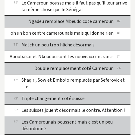
Le Cameroun pousse mais il faut pas qu'il leur arrive
84'
la même chose que le Sénégal
Ngadeu remplace Mbeudo coté cameroun
82'
oh un bon centre camerounais mais qui donne rien
81'
Match un peu trop hâché désormais
78'
Aboubakar et Nkoudou sont les nouveaux entrants
74'
Double remplacement coté Cameroun
74'
Shaqiri, Sow et Embolo remplacés par Seferovic et
72'
.....et....
Triple changement coté suisse
72'
Les suisses jouent désormais le contre. Attention !
65'
Les Camerounais poussent mais c'est un peu
60'
désordonné