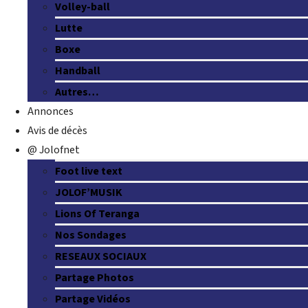
Volley-ball
Lutte
Boxe
Handball
Autres…
Annonces
Avis de décès
@ Jolofnet
Foot live text
JOLOF’MUSIK
Lions Of Teranga
Nos Sondages
RESEAUX SOCIAUX
Partage Photos
Partage Vidéos