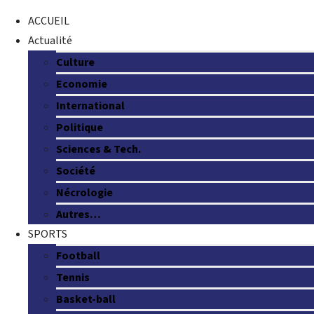
ACCUEIL
Actualité
Culture
Economie
International
Politique
Sciences & Tech.
Société
Nécrologie
Autres…
SPORTS
Football
Tennis
Basket-ball