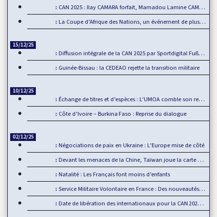
CAN 2025 : Ilay CAMARA forfait, Mamadou Lamine CAMARA…
La Coupe d’Afrique des Nations, un événement de plus en plus…
15/12/25
Diffusion intégrale de la CAN 2025 par Sportdigital Fußball, le…
Guinée-Bissau : la CEDEAO rejette la transition militaire
10/12/25
Échange de titres et d’espèces : L’UMOA comble son retard
Côte d’Ivoire – Burkina Faso : Reprise du dialogue
02/12/25
Négociations de paix en Ukraine : L’Europe mise de côté
Devant les menaces de la Chine, Taïwan joue la carte de…
Natalité : Les Français font moins d’enfants
Service Militaire Volontaire en France : Des nouveautés en 2025
Date de libération des internationaux pour la CAN 2025 : Rumeur ou…