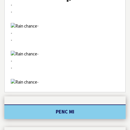
-
-
-
-
-
-
-
-
-
PENC MI