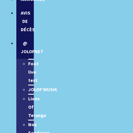
AVIS
DE
DÉCÈS
@
JOLOFNET
Foot
live
text
JOLOF’MUSIK
Lions
Of
Teranga
Nos