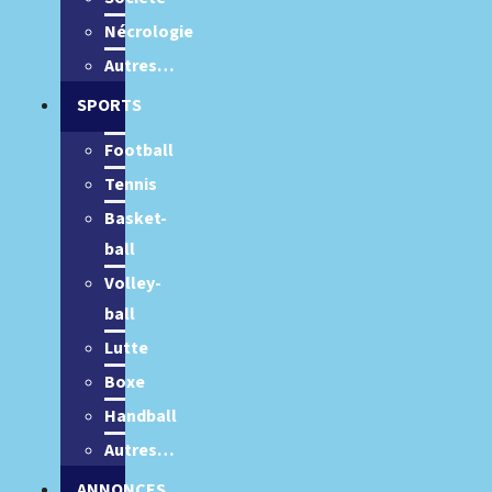
Nécrologie
Autres…
SPORTS
Football
Tennis
Basket-
ball
Volley-
ball
Lutte
Boxe
Handball
Autres…
ANNONCES