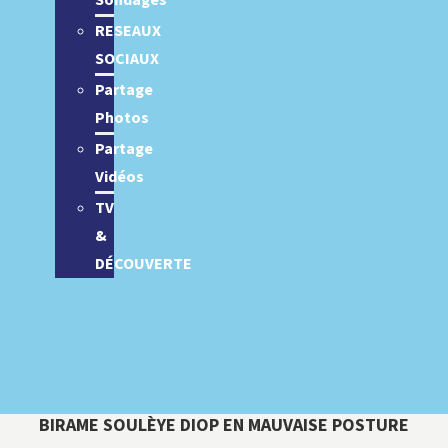
Sondages
RESEAUX
SOCIAUX
Partage
Photos
Partage
Vidéos
TV
&
DÉCOUVERTE
BIRAME SOULÈYE DIOP EN MAUVAISE POSTURE