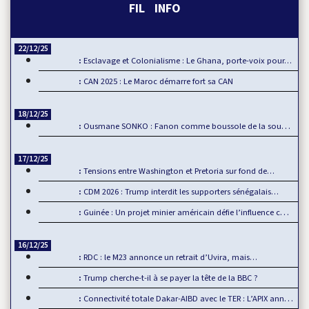
FIL INFO
22/12/25
Esclavage et Colonialisme : Le Ghana, porte-voix pour…
CAN 2025 : Le Maroc démarre fort sa CAN
18/12/25
Ousmane SONKO : Fanon comme boussole de la souveraineté…
17/12/25
Tensions entre Washington et Pretoria sur fond de…
CDM 2026 : Trump interdit les supporters sénégalais…
Guinée : Un projet minier américain défie l’influence chinoise
16/12/25
RDC : le M23 annonce un retrait d’Uvira, mais…
Trump cherche-t-il à se payer la tête de la BBC ?
Connectivité totale Dakar-AIBD avec le TER : L’APIX annonce…