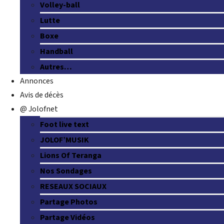
Volley-ball
Lutte
Boxe
Handball
Autres…
Annonces
Avis de décès
@ Jolofnet
Foot live text
JOLOF’MUSIK
Lions Of Teranga
Nos Sondages
RESEAUX SOCIAUX
Partage Photos
Partage Vidéos