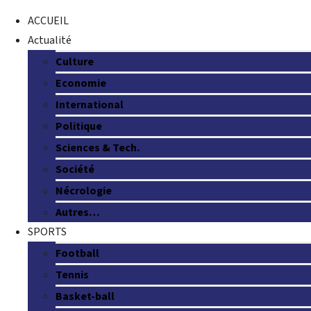
ACCUEIL
Actualité
Culture
Economie
International
Politique
Sciences & Tech.
Société
Nécrologie
Autres…
SPORTS
Football
Tennis
Basket-ball