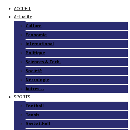
ACCUEIL
Actualité
Culture
Economie
International
Politique
Sciences & Tech.
Société
Nécrologie
Autres…
SPORTS
Football
Tennis
Basket-ball