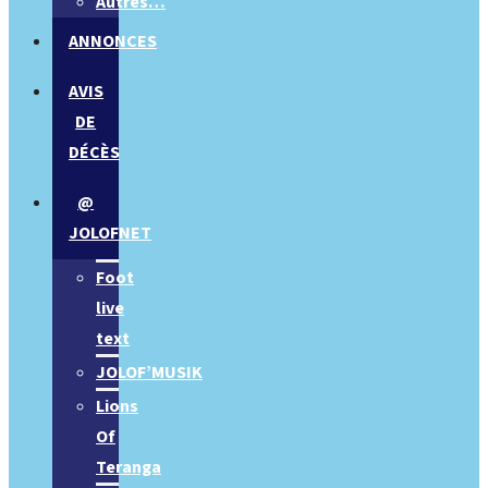
Autres…
ANNONCES
AVIS
DE
DÉCÈS
@
JOLOFNET
Foot
live
text
JOLOF’MUSIK
Lions
Of
Teranga