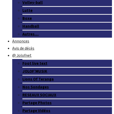
Volley-ball
Lutte
Boxe
Handball
Autres…
Annonces
Avis de décès
@ Jolofnet
Foot live text
JOLOF’MUSIK
Lions Of Teranga
Nos Sondages
RESEAUX SOCIAUX
Partage Photos
Partage Vidéos