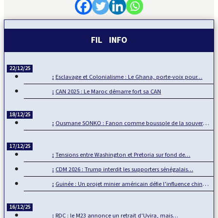
FIL INFO
22/12/25
Esclavage et Colonialisme : Le Ghana, porte-voix pour…
CAN 2025 : Le Maroc démarre fort sa CAN
18/12/25
Ousmane SONKO : Fanon comme boussole de la souveraineté…
17/12/25
Tensions entre Washington et Pretoria sur fond de…
CDM 2026 : Trump interdit les supporters sénégalais…
Guinée : Un projet minier américain défie l’influence chinoise
16/12/25
RDC : le M23 annonce un retrait d’Uvira, mais…