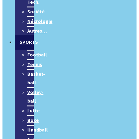
Tech.
Société
Nécrologie
Autres…
SPORTS
Football
Tennis
Basket-
ball
Volley-
ball
Lutte
Boxe
Handball