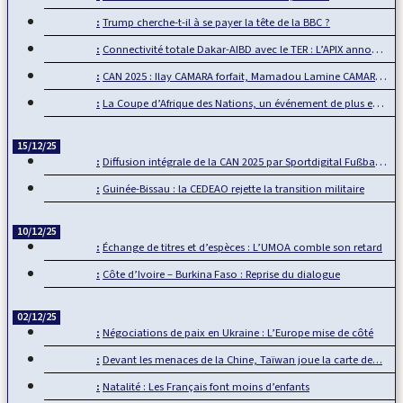
Trump cherche-t-il à se payer la tête de la BBC ?
Connectivité totale Dakar-AIBD avec le TER : L’APIX annonce…
CAN 2025 : Ilay CAMARA forfait, Mamadou Lamine CAMARA…
La Coupe d’Afrique des Nations, un événement de plus en plus…
15/12/25
Diffusion intégrale de la CAN 2025 par Sportdigital Fußball, le…
Guinée-Bissau : la CEDEAO rejette la transition militaire
10/12/25
Échange de titres et d’espèces : L’UMOA comble son retard
Côte d’Ivoire – Burkina Faso : Reprise du dialogue
02/12/25
Négociations de paix en Ukraine : L’Europe mise de côté
Devant les menaces de la Chine, Taïwan joue la carte de…
Natalité : Les Français font moins d’enfants