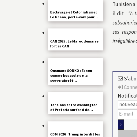
Tunisien a 
Esclavage et Colonialisme :
il dit :
“A t
Le Ghana, porte-voix pour…
subsaharienn
ses respon
irrégulière 
CAN 2025 : Le Maroc démarre
fort sa CAN
Ousmane SONKO : Fanon
comme boussole de la
S’abo
souveraineté…
Conne
Notifica
Tensions entre Washington
et Pretoria sur fond de…
CDM 2026 : Trump interdit les