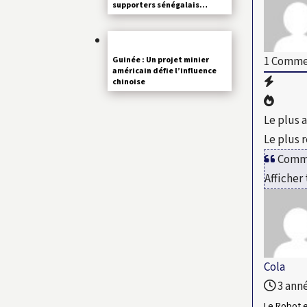
supporters sénégalais…
1
Comme
Guinée : Un projet minier
américain défie l’influence
chinoise
Le plus 
Le plus 
Comme
Afficher
Cola
3 anné
Le Robot 