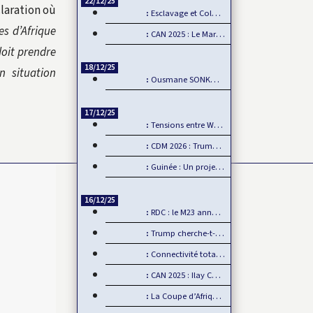
22/12/25
claration où
Esclavage et Colonialisme : Le Ghana, porte-voix pour…
es d’Afrique
CAN 2025 : Le Maroc démarre fort sa CAN
 doit prendre
18/12/25
n situation
Ousmane SONKO : Fanon comme boussole de la souveraineté…
17/12/25
Tensions entre Washington et Pretoria sur fond de…
CDM 2026 : Trump interdit les supporters sénégalais…
Guinée : Un projet minier américain défie l’influence chinoise
16/12/25
RDC : le M23 annonce un retrait d’Uvira, mais…
Trump cherche-t-il à se payer la tête de la BBC ?
Connectivité totale Dakar-AIBD avec le TER : L’APIX annonce…
CAN 2025 : Ilay CAMARA forfait, Mamadou Lamine CAMARA…
La Coupe d’Afrique des Nations, un événement de plus en plus…