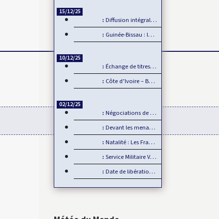
15/12/25
Diffusion intégrale de la CAN 2025 par Sportdigital Fußball, le…
Guinée-Bissau : la CEDEAO rejette la transition militaire
10/12/25
Échange de titres et d’espèces : L’UMOA comble son retard
Côte d’Ivoire – Burkina Faso : Reprise du dialogue
02/12/25
Négociations de paix en Ukraine : L’Europe mise de côté
Devant les menaces de la Chine, Taïwan joue la carte de…
Natalité : Les Français font moins d’enfants
Service Militaire Volontaire en France : Des nouveautés en 2025
Date de libération des internationaux pour la CAN 2025 : Rumeur ou…