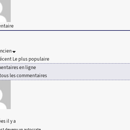
ntaire
ancien
récent
Le plus populaire
ntaires en ligne
 tous les commentaires
es il y a
est devenu un autocrate