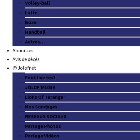
Volley-ball
Lutte
Boxe
Handball
Autres…
Annonces
Avis de décès
@ Jolofnet
Foot live text
JOLOF’MUSIK
Lions Of Teranga
Nos Sondages
RESEAUX SOCIAUX
Partage Photos
Partage Vidéos