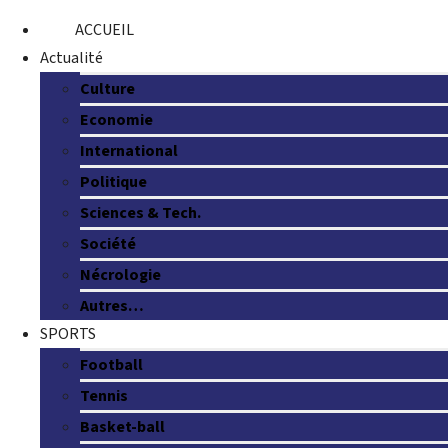
ACCUEIL
Actualité
Culture
Economie
International
Politique
Sciences & Tech.
Société
Nécrologie
Autres…
SPORTS
Football
Tennis
Basket-ball